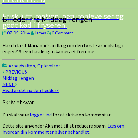
Frisk luft, motion, naturoplevelser og
Billeder
Billeder fra Middag i engen
godt kød i fryseren.
fra
Middag
Comments
07-05-2014
James
0 Comment
i
engen
Har du læst Marianne’s indlæg om den første arbejdsdag i
engen? Steen havde igen kameraet fremme.
Arbejdsaften
,
Oplevelser
Post
PREVIOUS
Middag i engen
navigation
NEXT
Hvad er det nu den hedder?
Skriv et svar
Du skal være
logget ind
for at skrive en kommentar.
Dette site anvender Akismet til at reducere spam.
Læs om
hvordan din kommentar bliver behandlet
.