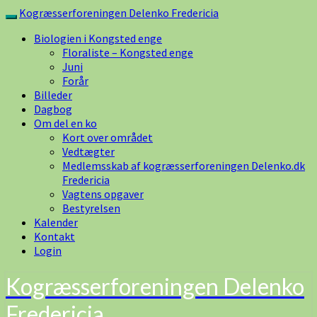
Skip
Kogræsserforeningen Delenko Fredericia
Toggle
to
navigation
Biologien i Kongsted enge
content
Floraliste – Kongsted enge
Juni
Forår
Billeder
Dagbog
Om del en ko
Kort over området
Vedtægter
Medlemsskab af kogræsserforeningen Delenko.dk
Fredericia
Vagtens opgaver
Bestyrelsen
Kalender
Kontakt
Login
Kogræsserforeningen Delenko
Fredericia