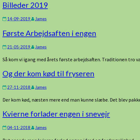
Billeder
Billeder 2019
2019
14-09-2019
James
Første
Første Arbejdsaften i engen
Arbejdsaften
i
21-05-2019
James
engen
Så kom vi igang med årets første arbejdsaften. Traditionen tro
Og
Og der kom kød til fryseren
der
kom
27-11-2018
James
kød
til
Der kom kød, næsten mere end man kunne slæbe. Det blev pakket
fryseren
Kvierne
Kvierne forlader engen i snevejr
forlader
engen
04-11-2018
James
i
snevejr