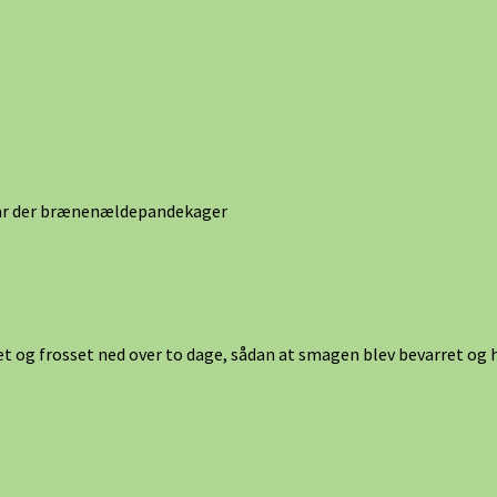
 var der brænenældepandekager
 og frosset ned over to dage, sådan at smagen blev bevarret og 