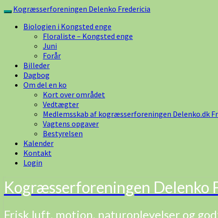
Skip
Kogræsserforeningen Delenko Fredericia
Toggle
to
navigation
Biologien i Kongsted enge
content
Floraliste – Kongsted enge
Juni
Forår
Billeder
Dagbog
Om del en ko
Kort over området
Vedtægter
Medlemsskab af kogræsserforeningen Delenko.dk Fr
Vagtens opgaver
Bestyrelsen
Kalender
Kontakt
Login
Kogræsserforeningen Delenko F
Frisk luft, motion, naturoplevelser og god