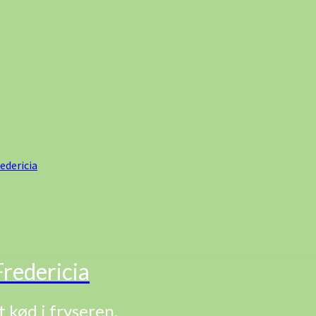
edericia
redericia
t kød i fryseren.