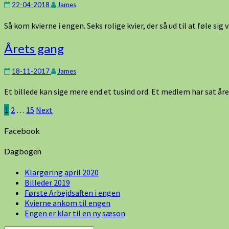
22-04-2018
James
engen
april
Så kom kvierne i engen. Seks rolige kvier, der så ud til at føle sig 
2018
Årets
Årets gang
gang
18-11-2017
James
Et billede kan sige mere end et tusind ord. Et medlem har sat å
Indlægsinddeling
1
2
…
15
Next
Facebook
Dagbogen
Klargøring april 2020
Billeder 2019
Første Arbejdsaften i engen
Kvierne ankom til engen
Engen er klar til en ny sæson