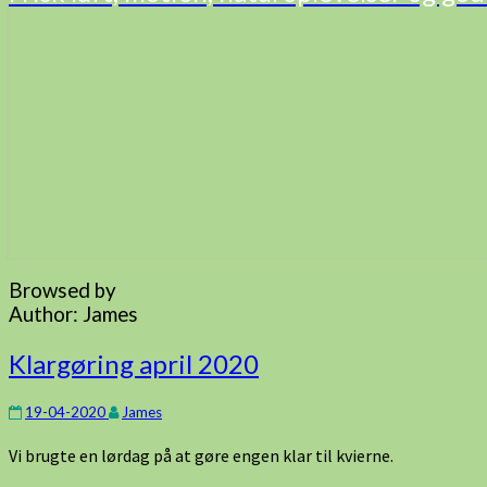
Browsed by
Author:
James
Klargøring
Klargøring april 2020
april
2020
19-04-2020
James
Vi brugte en lørdag på at gøre engen klar til kvierne.