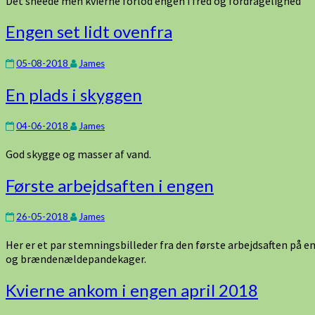
Det sneede men kvierne forlod engen i fred og fordragelighed
Engen
Engen set lidt ovenfra
set
lidt
05-08-2018
James
ovenfra
En
En plads i skyggen
plads
i
04-06-2018
James
skyggen
God skygge og masser af vand.
Første
Første arbejdsaften i engen
arbejdsaften
i
26-05-2018
James
engen
Her er et par stemningsbilleder fra den første arbejdsaften på e
og brændenældepandekager.
Kvierne
Kvierne ankom i engen april 2018
ankom
i