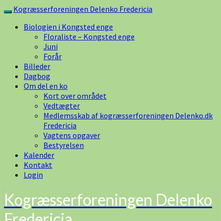
Skip
Kogræsserforeningen Delenko Fredericia
Toggle
to
navigation
Biologien i Kongsted enge
content
Floraliste – Kongsted enge
Juni
Forår
Billeder
Dagbog
Om del en ko
Kort over området
Vedtægter
Medlemsskab af kogræsserforeningen Delenko.dk
Fredericia
Vagtens opgaver
Bestyrelsen
Kalender
Kontakt
Login
Kogræsserforeningen Delenko
Fredericia