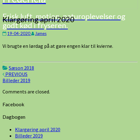
Frisk luft, motion, naturoplevelser og
Klargøring
Klargøring april 2020
godt kød i fryseren.
april
2020
19-04-2020
James
Vi brugte en lørdag på at gøre engen klar til kvierne.
Sæson 2018
Post
PREVIOUS
Billeder 2019
navigation
Comments are closed.
Facebook
Dagbogen
Klargøring april 2020
Billeder 2019