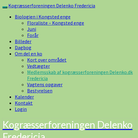
Skip
Kogræsserforeningen Delenko Fredericia
Toggle
to
navigation
Biologien i Kongsted enge
content
Floraliste – Kongsted enge
Juni
Forår
Billeder
Dagbog
Om del en ko
Kort over området
Vedtægter
Medlemsskab af kogræsserforeningen Delenko.dk
Fredericia
Vagtens opgaver
Bestyrelsen
Kalender
Kontakt
Login
Kogræsserforeningen Delenko
Fredericia