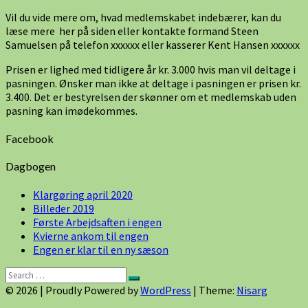
Vil du vide mere om, hvad medlemskabet indebærer, kan du
læse mere her på siden eller kontakte formand Steen
Samuelsen på telefon xxxxxx eller kasserer Kent Hansen xxxxxx
Prisen er lighed med tidligere år kr. 3.000 hvis man vil deltage i
pasningen. Ønsker man ikke at deltage i pasningen er prisen kr.
3.400. Det er bestyrelsen der skønner om et medlemskab uden
pasning kan imødekommes.
Facebook
Dagbogen
Klargøring april 2020
Billeder 2019
Første Arbejdsaften i engen
Kvierne ankom til engen
Engen er klar til en ny sæson
Search
Search
for:
© 2026
|
Proudly Powered by
WordPress
|
Theme:
Nisarg