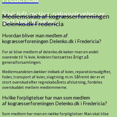
Frisk luft, motion, naturoplevelser og
Medlemsskab
Medlemsskab af kogræsserforeningen
godt kød i fryseren.
af
Delenko.dk Fredericia
kogræsserforeningen
Delenko.dk
Hvordan bliver man medlem af
Fredericia
kogræsserforeningen Delenko.dk i Fredericia?
For at blive medlem af delenko.dk køber man en andel
svarende til ¼ kvie. Andelen fastsættes årligt på
generalforsamlingen.
Medlemsandelen dækker indkøb af kvier, reparationsudgifter,
foder, transport af kvier, slagtning m.m. Såfremt der er et
stort overskud efter regnskabsårets afslutning, fordeles
overskuddet mellem medlemmerne.
Hvilke forpligtelser har man som medlem
af kogræsserforeningen Delenko.dk i Fredericia?
Som medlem har man en række forpligtelser. Man skal tilse