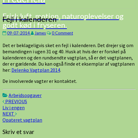
Frisk luft, motion, naturoplevelser og
Fejl
Fejl i kalenderen
godt kød i fryseren.
i
kalenderen
Comments
09-07-2014
James
0 Comment
Det er beklageligvis sket en fejl i kalenderen. Det drejer sig om
bemandingen i ugen 31 og 40. Husk at hvis der er forskel på
kalenderen og den rundsendte vagtplan, så er det vagtplanen,
der er gældende. Du kan også finde et eksemplar af vagtplanen
her:
Delenko Vagtplan 2014
.
De involverede vagter er kontaktet.
Arbejdsopgaver
Post
PREVIOUS
Liv i engen
navigation
NEXT
Opateret vagtplan
Skriv et svar