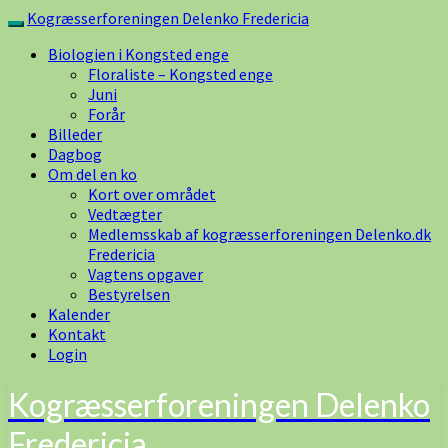
Skip
Kogræsserforeningen Delenko Fredericia
Toggle
to
navigation
Biologien i Kongsted enge
content
Floraliste – Kongsted enge
Juni
Forår
Billeder
Dagbog
Om del en ko
Kort over området
Vedtægter
Medlemsskab af kogræsserforeningen Delenko.dk
Fredericia
Vagtens opgaver
Bestyrelsen
Kalender
Kontakt
Login
Kogræsserforeningen Delenko
Fredericia