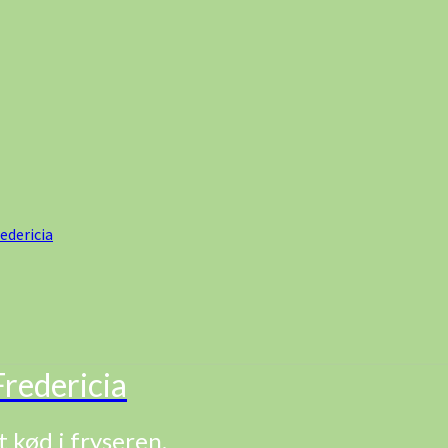
edericia
redericia
t kød i fryseren.