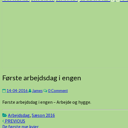
Første
Første arbejdsdag i engen
arbejdsdag
i
Comments
14-04-2016
James
0 Comment
engen
Første arbejdsdag i engen – Arbejde og hygge.
Arbejdsdag
,
Sæson 2016
Post
PREVIOUS
De første nye kvier