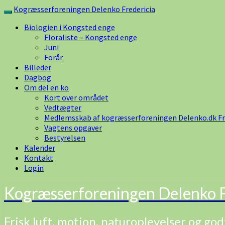
Skip
Kogræsserforeningen Delenko Fredericia
Toggle
to
navigation
Biologien i Kongsted enge
content
Floraliste – Kongsted enge
Juni
Forår
Billeder
Dagbog
Om del en ko
Kort over området
Vedtægter
Medlemsskab af kogræsserforeningen Delenko.dk Fr
Vagtens opgaver
Bestyrelsen
Kalender
Kontakt
Login
Kogræsserforeningen Delenko F
Frisk luft, motion, naturoplevelser og god