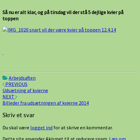
Så nu er alt klar, og på tirsdag vil der stå 5 dejlige kvier på
toppen
Arbejdsaften
Post
PREVIOUS
Udsætning af kvierne
navigation
NEXT
Billeder fra udsætningen af kvierne 2014
Skriv et svar
Du skal være
logget ind
for at skrive en kommentar.
Dette site anvender Akismet til at reducere spam.
Læs om