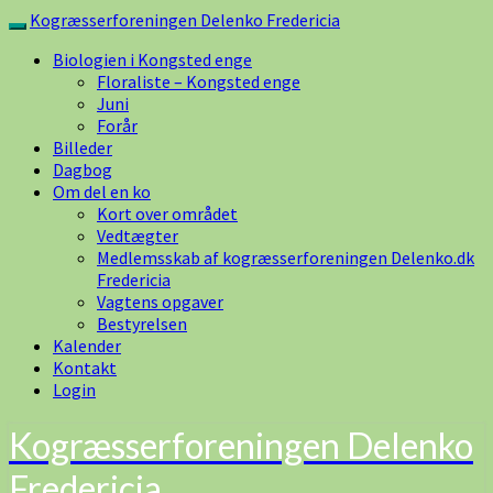
Skip
Kogræsserforeningen Delenko Fredericia
Toggle
to
navigation
Biologien i Kongsted enge
content
Floraliste – Kongsted enge
Juni
Forår
Billeder
Dagbog
Om del en ko
Kort over området
Vedtægter
Medlemsskab af kogræsserforeningen Delenko.dk
Fredericia
Vagtens opgaver
Bestyrelsen
Kalender
Kontakt
Login
Kogræsserforeningen Delenko
Fredericia