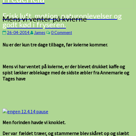
Frisk luft, motion, naturoplevelser og
Mens
Mens vi venter på kvierne
godt kød i fryseren.
vi
venter
Comments
26-04-2014
James
0 Comment
på
kvierne
Nu er der kun tre dage tilbage, før kvierne kommer.
Mens vi har ventet på kvierne, er der blevet drukket kaffe og
spist lækker æblekage med de sidste æbler fra Annemarie og
Tages have
Men forinden havde vi knoklet.
Der var fældet træer, og stammerne blev skåret op og slæbt