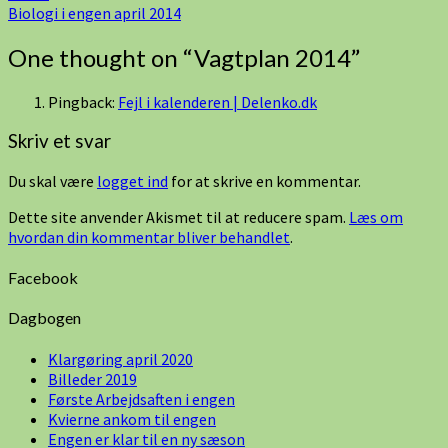
Biologi i engen april 2014
One thought on “
Vagtplan 2014
”
Pingback:
Fejl i kalenderen | Delenko.dk
Skriv et svar
Du skal være
logget ind
for at skrive en kommentar.
Dette site anvender Akismet til at reducere spam.
Læs om
hvordan din kommentar bliver behandlet
.
Facebook
Dagbogen
Klargøring april 2020
Billeder 2019
Første Arbejdsaften i engen
Kvierne ankom til engen
Engen er klar til en ny sæson