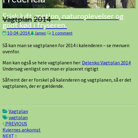
Frisk luft, motion, naturoplevelser og
Vagtplan
Vagtplan 2014
godt kød i fryseren.
2014
Comments
10-04-2014
James
1 comment
Så kan man se vagtplanen for 2014 i kalenderen – se menuen
ovenfor.
Man kan også se hele vagtplanen her:
Delenko Vagtplan 2014
Undersøg venligst om man er placeret rigtigt
Såfremt der er forskel på kalenderen og vagtplanen, så er det
vagtplanen, der er gældende.
Vagtplan
vagtplan
Post
PREVIOUS
Kviernes ankomst
navigation
NEXT