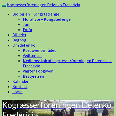
Skip
Kogræsserforeningen Delenko Fredericia
Toggle
to
navigation
Biologien i Kongsted enge
content
Floraliste – Kongsted enge
Juni
Forår
Billeder
Dagbog
Om del en ko
Kort over området
Vedtægter
Medlemsskab af kogræsserforeningen Delenko.dk
Fredericia
Vagtens opgaver
Bestyrelsen
Kalender
Kontakt
Login
Kogræsserforeningen Delenko
Fredericia