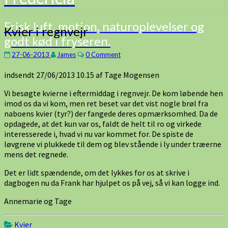
Frisk luft, motion, naturoplevelser og
Kvier
Kvier i regnvejr
godt kød i fryseren.
i
regnvejr
Comments
27-06-2013
James
0 Comment
indsendt 27/06/2013 10.15 af Tage Mogensen
Vi besøgte kvierne i eftermiddag i regnvejr. De kom løbende hen
imod os da vi kom, men ret beset var det vist nogle brøl fra
naboens kvier (tyr?) der fangede deres opmærksomhed. Da de
opdagede, at det kun var os, faldt de helt til ro og virkede
interesserede i, hvad vi nu var kommet for. De spiste de
løvgrene vi plukkede til dem og blev stående i ly under træerne
mens det regnede.
Det er lidt spændende, om det lykkes for os at skrive i
dagbogen nu da Frank har hjulpet os på vej, så vi kan logge ind.
Annemarie og Tage
Kvier