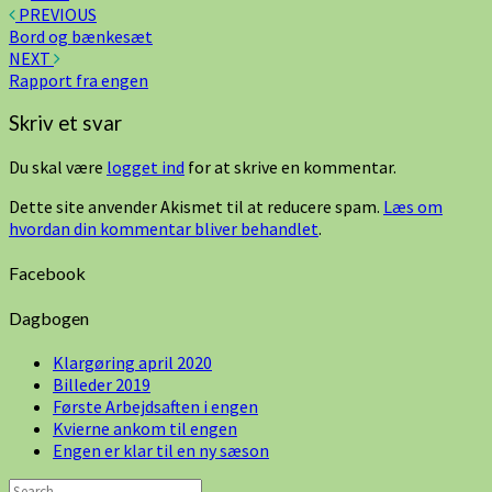
Post
PREVIOUS
Bord og bænkesæt
navigation
NEXT
Rapport fra engen
Skriv et svar
Du skal være
logget ind
for at skrive en kommentar.
Dette site anvender Akismet til at reducere spam.
Læs om
hvordan din kommentar bliver behandlet
.
Facebook
Dagbogen
Klargøring april 2020
Billeder 2019
Første Arbejdsaften i engen
Kvierne ankom til engen
Engen er klar til en ny sæson
Search