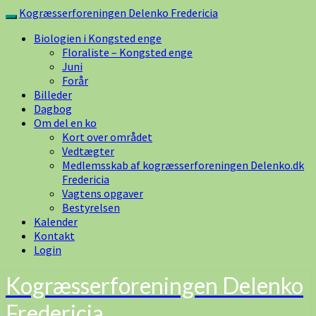
Skip
Kogræsserforeningen Delenko Fredericia
Toggle
to
navigation
Biologien i Kongsted enge
content
Floraliste – Kongsted enge
Juni
Forår
Billeder
Dagbog
Om del en ko
Kort over området
Vedtægter
Medlemsskab af kogræsserforeningen Delenko.dk
Fredericia
Vagtens opgaver
Bestyrelsen
Kalender
Kontakt
Login
Kogræsserforeningen Delenko
Fredericia