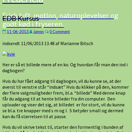
Frisk luft, motion, naturoplevelser og
EDB
EDB Kursus
godt kød i fryseren.
Kursus
Comments
11-06-2013
James
0 Comment
indsendt 11/06/2013 13.48 af Marianne Bitsch
Her er så et billede mere af en ko. Og hvordan får man den ind i
dagbogen?
Hvis du har fået adgang til dagbogen, vil du kunne se, at der
øverst til venstre står “indsæt” Hvis du klikker på den, kommer
der flere valgmuligheder frem, bl.a. “billede” Med denne knap
får du adgang til at hente billeder fra din computer. Den
uploader og viser det sig, at billedet er for stort, vil du kunne
se bl.a. tre knapper med s m og l. S betyder small og dermed
kan du få størrelsen til at passe.
Hvis du vil skrive tekst til, starter den formentlig i bunden af