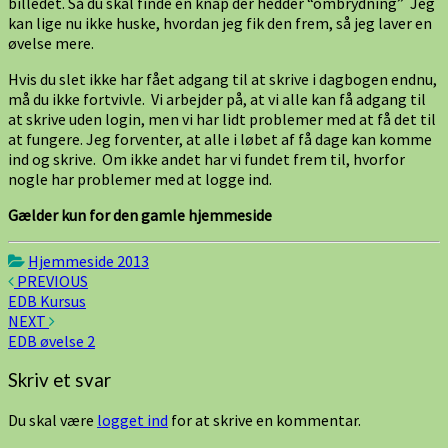
billedet. Så du skal finde en knap der hedder “ombrydning” Jeg
kan lige nu ikke huske, hvordan jeg fik den frem, så jeg laver en
øvelse mere.
Hvis du slet ikke har fået adgang til at skrive i dagbogen endnu,
må du ikke fortvivle. Vi arbejder på, at vi alle kan få adgang til
at skrive uden login, men vi har lidt problemer med at få det til
at fungere. Jeg forventer, at alle i løbet af få dage kan komme
ind og skrive. Om ikke andet har vi fundet frem til, hvorfor
nogle har problemer med at logge ind.
Gælder kun for den gamle hjemmeside
Hjemmeside 2013
Post
PREVIOUS
EDB Kursus
navigation
NEXT
EDB øvelse 2
Skriv et svar
Du skal være
logget ind
for at skrive en kommentar.