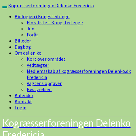
Skip
Kogræsserforeningen Delenko Fredericia
Toggle
to
navigation
Biologien i Kongsted enge
content
Floraliste – Kongsted enge
Juni
Forår
Billeder
Dagbog
Om del en ko
Kort over området
Vedtægter
Medlemsskab af kogræsserforeningen Delenko.dk
Fredericia
Vagtens opgaver
Bestyrelsen
Kalender
Kontakt
Login
Kogræsserforeningen Delenko
Fredericia