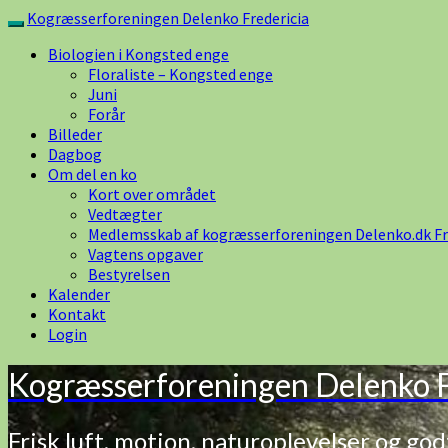
Skip
Kogræsserforeningen Delenko Fredericia
Toggle
to
navigation
Biologien i Kongsted enge
content
Floraliste – Kongsted enge
Juni
Forår
Billeder
Dagbog
Om del en ko
Kort over området
Vedtægter
Medlemsskab af kogræsserforeningen Delenko.dk Fr
Vagtens opgaver
Bestyrelsen
Kalender
Kontakt
Login
Kogræsserforeningen Delenko F
Frisk luft, motion, naturoplevelser og god