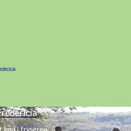
edericia
redericia
t kød i fryseren.