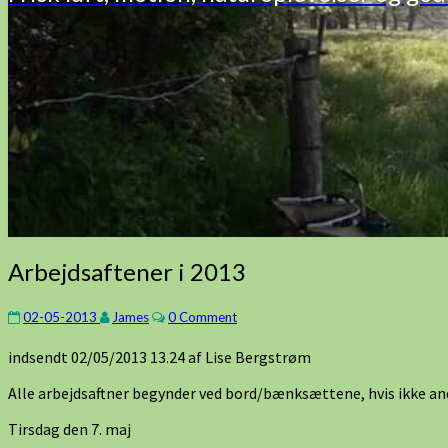
Arbejdsaftener
Arbejdsaftener i 2013
i
2013
Comments
02-05-2013
James
0 Comment
indsendt 02/05/2013 13.24 af Lise Bergstrøm
Alle arbejdsaftner begynder ved bord/bænksættene, hvis ikke ande
Tirsdag den 7. maj