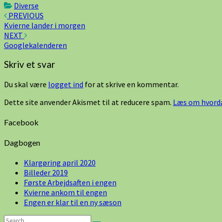
Diverse
Post
PREVIOUS
Kvierne lander i morgen
navigation
NEXT
Googlekalenderen
Skriv et svar
Du skal være
logget ind
for at skrive en kommentar.
Dette site anvender Akismet til at reducere spam.
Læs om hvorda
Facebook
Dagbogen
Klargøring april 2020
Billeder 2019
Første Arbejdsaften i engen
Kvierne ankom til engen
Engen er klar til en ny sæson
Search