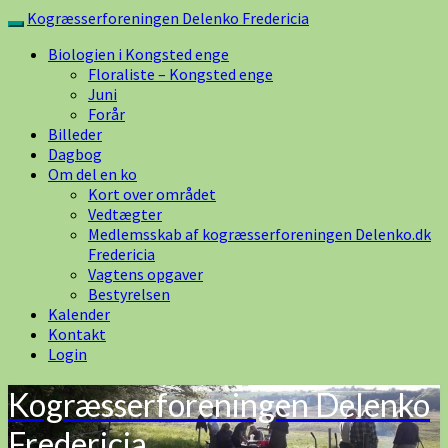
Skip
Kogræsserforeningen Delenko Fredericia
Toggle
to
navigation
Biologien i Kongsted enge
content
Floraliste – Kongsted enge
Juni
Forår
Billeder
Dagbog
Om del en ko
Kort over området
Vedtægter
Medlemsskab af kogræsserforeningen Delenko.dk
Fredericia
Vagtens opgaver
Bestyrelsen
Kalender
Kontakt
Login
Kogræsserforeningen Delenko
Fredericia