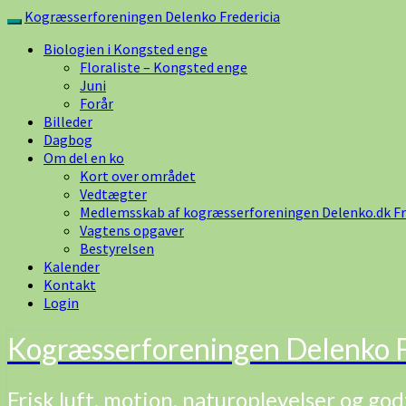
Skip
Kogræsserforeningen Delenko Fredericia
Toggle
to
navigation
Biologien i Kongsted enge
content
Floraliste – Kongsted enge
Juni
Forår
Billeder
Dagbog
Om del en ko
Kort over området
Vedtægter
Medlemsskab af kogræsserforeningen Delenko.dk Fr
Vagtens opgaver
Bestyrelsen
Kalender
Kontakt
Login
Kogræsserforeningen Delenko F
Frisk luft, motion, naturoplevelser og god