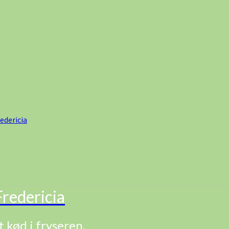
edericia
redericia
t kød i fryseren.