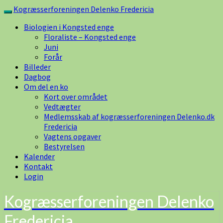
Skip
Kogræsserforeningen Delenko Fredericia
Toggle
to
navigation
Biologien i Kongsted enge
content
Floraliste – Kongsted enge
Juni
Forår
Billeder
Dagbog
Om del en ko
Kort over området
Vedtægter
Medlemsskab af kogræsserforeningen Delenko.dk
Fredericia
Vagtens opgaver
Bestyrelsen
Kalender
Kontakt
Login
Kogræsserforeningen Delenko
Fredericia