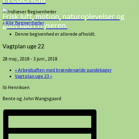
Frisk luft, motion, naturoplevelser og
« Alle Begivenheder
godt kød i fryseren.
Denne begivenhed er allerede afholdt.
Vagtplan uge 22
28 maj , 2018
-
3 juni , 2018
«
Arbejdsaften med brændenælde pandekager
Vagtplan uge 23
»
Ib Henriksen
Bente og John Wangsgaard