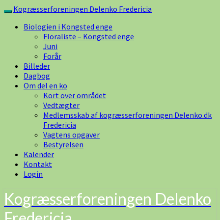
Skip
Kogræsserforeningen Delenko Fredericia
Toggle
to
navigation
Biologien i Kongsted enge
content
Floraliste – Kongsted enge
Juni
Forår
Billeder
Dagbog
Om del en ko
Kort over området
Vedtægter
Medlemsskab af kogræsserforeningen Delenko.dk
Fredericia
Vagtens opgaver
Bestyrelsen
Kalender
Kontakt
Login
Kogræsserforeningen Delenko
Fredericia