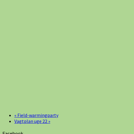
«
Field-warmingparty
Vagtplan uge 22
»
Facebook