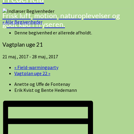
Frisk luft, motion, naturoplevelser og
« Alle Begivenheder
godt kød i fryseren.
Denne begivenhed er allerede afholdt.
Vagtplan uge 21
21 maj , 2017
-
28 maj , 2017
«
Field-warmingparty
Vagtplan uge 22
»
Anette og Uffe de Fontenay
Erik Kvist og Bente Hedemann