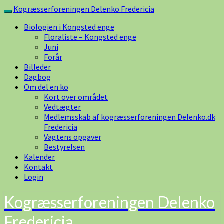
Skip
Kogræsserforeningen Delenko Fredericia
Toggle
to
navigation
Biologien i Kongsted enge
content
Floraliste – Kongsted enge
Juni
Forår
Billeder
Dagbog
Om del en ko
Kort over området
Vedtægter
Medlemsskab af kogræsserforeningen Delenko.dk
Fredericia
Vagtens opgaver
Bestyrelsen
Kalender
Kontakt
Login
Kogræsserforeningen Delenko
Fredericia