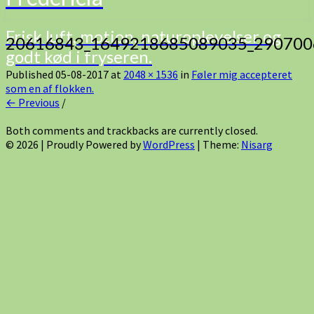
Frisk luft, motion, naturoplevelser og
20616843_1649218685089035_290700
godt kød i fryseren.
Published
05-08-2017
at
2048 × 1536
in
Føler mig accepteret
som en af flokken.
← Previous
/
Both comments and trackbacks are currently closed.
© 2026
|
Proudly Powered by
WordPress
|
Theme:
Nisarg