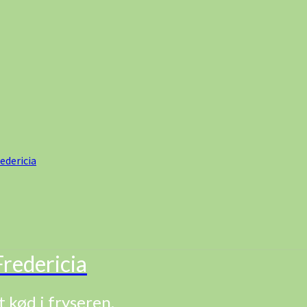
edericia
redericia
t kød i fryseren.