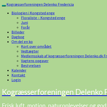
Skip
Kogræsserforeningen Delenko Fredericia
Toggle
to
navigation
Biologien i Kongsted enge
content
Floraliste – Kongsted enge
Juni
Forår
Billeder
Dagbog
Om del en ko
Kort over området
Vedtægter
Medlemsskab af kogræsserforeningen Delenko.dk Fr
Vagtens opgaver
Bestyrelsen
Kalender
Kontakt
Login
Kogræsserforeningen Delenko F
Frisk luft, motion, naturoplevelser og god